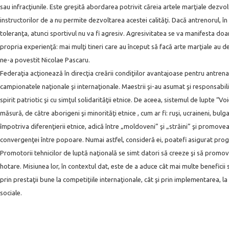
sau infracţiunile. Este greşită abordarea potrivit căreia artele marţiale dezvo
instructorilor de a nu permite dezvoltarea acestei calităţi. Dacă antrenorul, î
toleranţa, atunci sportivul nu va fi agresiv. Agresivitatea se va manifesta doa
propria experienţă: mai mulţi tineri care au început să facă arte marţiale au de
ne-a povestit Nicolae Pascaru.
Federaţia acţionează în direcţia creării condiţiilor avantajoase pentru antrename
campionatele naţionale şi internaţionale. Maestrii şi-au asumat şi responsabil
spirit patriotic şi cu simţul solidarităţii etnice. De aceea, sistemul de lupte “V
măsură, de către aborigeni şi minorităţi etnice , cum ar fi: ruşi, ucraineni, bulga
împotriva diferenţierii etnice, adică între „moldoveni” şi „străini” şi promoveaz
convergenţei între popoare. Numai astfel, consideră ei, poatefi asigurat prog
Promotorii tehnicilor de luptă naţională se simt datori să creeze şi să promov
hotare. Misiunea lor, în contextul dat, este de a aduce cât mai multe beneficii st
prin prestaţii bune la competiţiile internaţionale, cât şi prin implementarea, la
sociale.