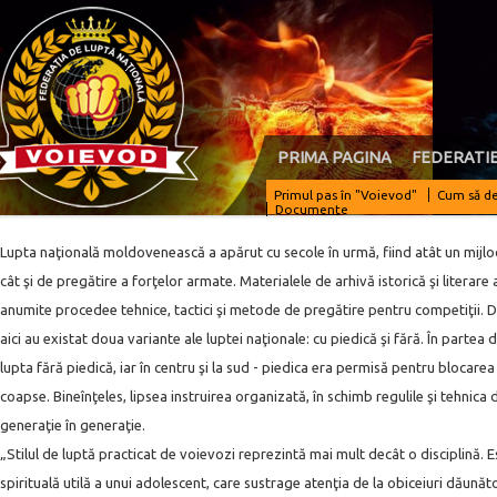
PRIMA PAGINA
FEDERATI
Primul pas în "Voievod"
Cum să de
Documente
Lupta naţională moldovenească a apărut cu secole în urmă, fiind atât un mijloc 
cât şi de pregătire a forţelor armate. Materialele de arhivă istorică şi literare 
anumite procedee teh­nice, tactici şi metode de pregătire pen­tru competiţii.
aici au existat doua variante ale luptei naţionale: cu piedică şi fără. În partea
lupta fără piedică, iar în centru şi la sud - piedica era permisă pentru blo­carea
coapse. Bineînţeles, lipsea instruirea organizată, în schimb regulile şi tehnica
generaţie în generaţie.
„Stilul de luptă practicat de voievozi reprezintă mai mult decât o disciplină.
spirituală utilă a unui adolescent, care sustrage atenţia de la obiceiuri dăunăto