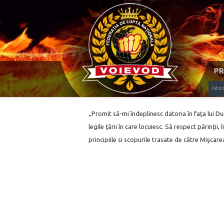
PR
Isto
„Promit să-mi îndeplinesc datoria în faţa lui D
legile ţării în care locuiesc. Să respect părinţii,
principiile si scopurile trasate de către Mişcar