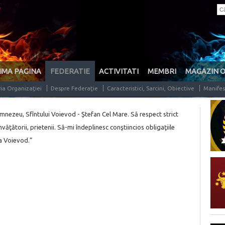
IMA PAGINA
FEDERATIE
ACTIVITATI
MEMBRI
MAGAZIN 
ria Organizaţiei
Despre Federaţie
Caracteristici, Sarcini, Obiective
Manifes
umnezeu, Sfîntului Voievod - Ştefan Cel Mare. Să respect strict
 învăţătorii, prietenii. Să-mi îndeplinesc conştiincios obligaţiile
ea Voievod.”