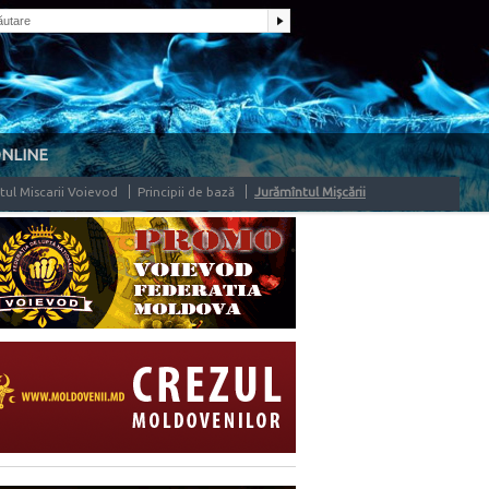
ONLINE
tul Miscarii Voievod
Principii de bază
Jurămîntul Mişcării