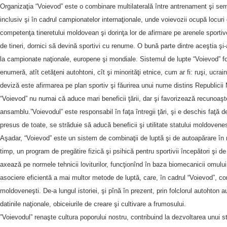
Organizaţia “Voievod” este o combinare multilaterală între antrenament şi sem
inclusiv şi în cadrul campionatelor internaţionale, unde voievozii ocupă locuri
competenţa tineretului moldovean şi dorinţa lor de afirmare pe arenele sporti
de tineri, dornici să devină sportivi cu renume. O bună parte dintre aceştia şi-a
la campionate naţionale, europene şi mondiale. Sistemul de lupte “Voievod” f
enumeră, atît cetăţeni autohtoni, cît şi minorităţi etnice, cum ar fi: ruşi, ucraine
deviză este afirmarea pe plan sportiv şi făurirea unui nume distins Republicii
“Voievod” nu numai că aduce mari beneficii ţării, dar şi favorizează recunoaşte
ansamblu.”Voievodul” este responsabil în faţa întregii ţări, şi e deschis faţă de
presus de toate, se străduie să aducă beneficii şi utilitate statului moldovene
Aşadar, “Voievod” este un sistem de combinaţii de luptă şi de autoapărare în
timp, un program de pregătire fizică şi psihică pentru sportivii începători şi d
axează pe normele tehnicii loviturilor, funcţionînd în baza biomecanicii omului
asociere eficientă a mai multor metode de luptă, care, în cadrul “Voievod”, con
moldoveneşti. De-a lungul istoriei, şi pînă în prezent, prin folclorul autohton au
datinile naţionale, obiceiurile de creare şi cultivare a frumosului.
”Voievodul” renaşte cultura poporului nostru, contribuind la dezvoltarea unui st