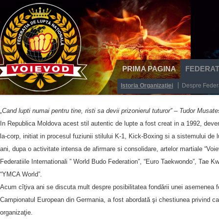
PRIMA PAGINA
FEDERAT
Istoria Organizaţiei
Despre Feder
„Cand lupti numai pentru tine, risti sa devii prizonierul tuturor” – Tudor Musat
In Republica Moldova acest stil autentic de lupte a fost creat in a 1992, deven
la-corp, initiat in procesul fuziunii stilului K-1, Kick-Boxing si a sistemului 
ani, dupa o activitate intensa de afirmare si consolidare, artelor martiale “Vo
Federatiile Internationali ” World Budo Federation”, “Euro Taekwondo”, Tae Kw
“YMCA World”.
Acum cîţiva ani se discuta mult despre posibilitatea fondării unei asemenea fe
Campionatul European din Germania, a fost abordată şi chestiunea privind can
organizaţie.