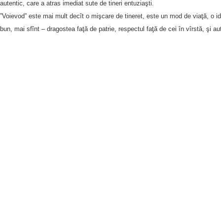
autentic, care a atras imediat sute de tineri entuziaşti.
”Voievod” este mai mult decît o mişcare de tineret, este un mod de viaţă, o i
bun, mai sfînt – dragostea faţă de patrie, respectul faţă de cei în vîrstă, şi a